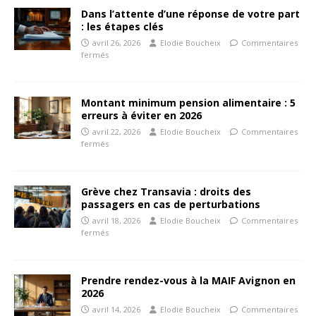
Dans l’attente d’une réponse de votre part
: les étapes clés
avril 26, 2026
Elodie Boucheix
Commentaires
fermés
Montant minimum pension alimentaire : 5
erreurs à éviter en 2026
avril 22, 2026
Elodie Boucheix
Commentaires
fermés
Grève chez Transavia : droits des
passagers en cas de perturbations
avril 18, 2026
Elodie Boucheix
Commentaires
fermés
Prendre rendez-vous à la MAIF Avignon en
2026
avril 14, 2026
Elodie Boucheix
Commentaires