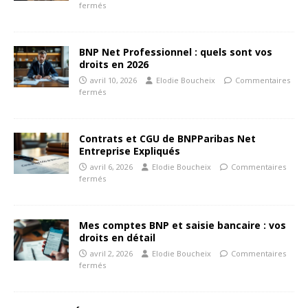
fermés
BNP Net Professionnel : quels sont vos
droits en 2026
avril 10, 2026
Elodie Boucheix
Commentaires
fermés
Contrats et CGU de BNPParibas Net
Entreprise Expliqués
avril 6, 2026
Elodie Boucheix
Commentaires
fermés
Mes comptes BNP et saisie bancaire : vos
droits en détail
avril 2, 2026
Elodie Boucheix
Commentaires
fermés