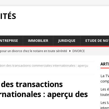
ITÉS
NTREPRISE
IMMOBILIER
JURIDIQUE
ETUDE DE NO
pour un divorce chez le notaire en toute sérénité
DIVORCE
de TVA sur alcool : une comparaison internationale
JURIDIQUE
ART
ion des transactions commerciales internationales : aperçu
hez le notaire quelle est la durée du processus
DIVORCE
La TV
lcool : enjeux fiscaux pour 2026 en France
ENTREPRISE
des transactions
comp
alcool : un casse-tête pour les comptables
ENTREPRISE
Les é
nationales : aperçu des
toute
Les t
inter