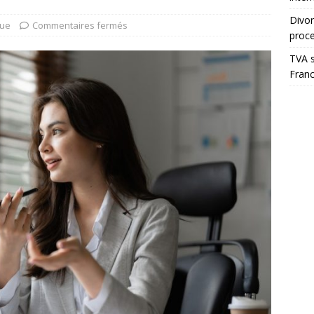
Divor
que
Commentaires fermés
proc
TVA s
Fran