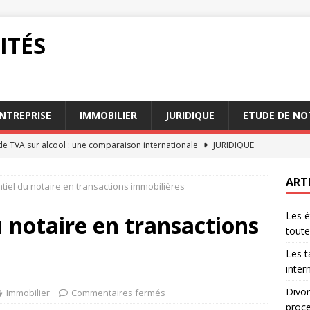
ITÉS
NTREPRISE
IMMOBILIER
JURIDIQUE
ETUDE DE NO
de TVA sur alcool : une comparaison internationale
JURIDIQUE
hez le notaire quelle est la durée du processus
DIVORCE
ART
ntiel du notaire en transactions immobilières
lcool : enjeux fiscaux pour 2026 en France
ENTREPRISE
Les é
e divorce chez le notaire en 2026
DIVORCE
u notaire en transactions
toute
pour un divorce chez le notaire en toute sérénité
DIVORCE
Les t
inter
Divor
Immobilier
Commentaires fermés
proc