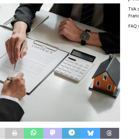
TVA s
Fran
FAQ s