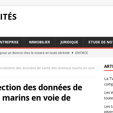
ITÉS
NTREPRISE
IMMOBILIER
JURIDIQUE
ETUDE DE NO
pour un divorce chez le notaire en toute sérénité
DIVORCE
de TVA sur alcool : une comparaison internationale
JURIDIQUE
ART
a protection des données de santé des animaux marins en voie
hez le notaire quelle est la durée du processus
DIVORCE
La TV
lcool : enjeux fiscaux pour 2026 en France
ENTREPRISE
tection des données de
comp
alcool : un casse-tête pour les comptables
ENTREPRISE
Les é
 marins en voie de
toute
Les t
inter