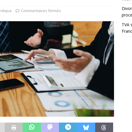
Divor
ridique
Commentaires fermés
proc
TVA s
Fran