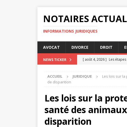
NOTAIRES ACTUAL
INFORMATIONS JURIDIQUES
AVOCAT
DIVORCE
DROIT
E
[ août 4, 2026 ]
Les étapes 
NEWS TICKER
[ juillet 31, 2026 ]
Les taux 
ACCUEIL
JURIDIQUE
Les lois sur l
[ juillet 27, 2026 ]
Divorce c
de disparition
[ juillet 23, 2026 ]
TVA sur a
Les lois sur la pro
[ août 8, 2026 ]
La TVA sur 
santé des animaux
disparition